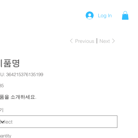
Log In
Previous
Next
제품명
SKU
U:
364215376135199
364215376135199
e
85
품을 소개하세요.
기
antity