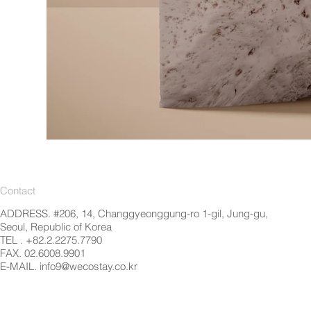
Contact
ADDRESS. #206, 14, Changgyeonggung-ro 1-gil, Jung-gu,
Seoul, Republic of Korea
TEL . +82.2.2275.7790
FAX. 02.6008.9901
E-MAIL.
info9@wecostay.co.kr