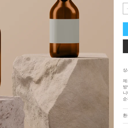
상
제
방
니
순
환