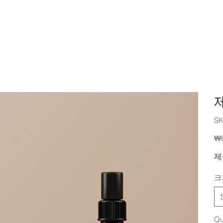
SK
Pric
₩
제
크
Qu