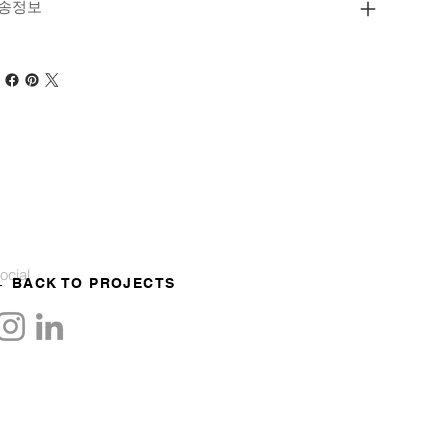
송정보
ocial
← BACK TO PROJECTS