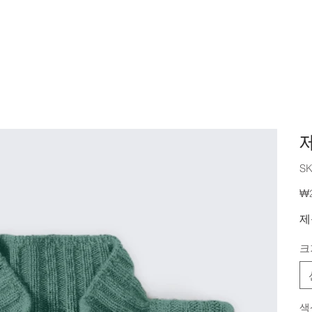
SK
가
₩
격
제
크
색