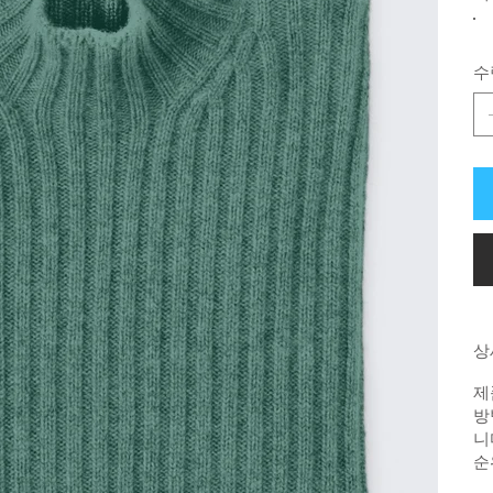
수
상
제
방
니
순