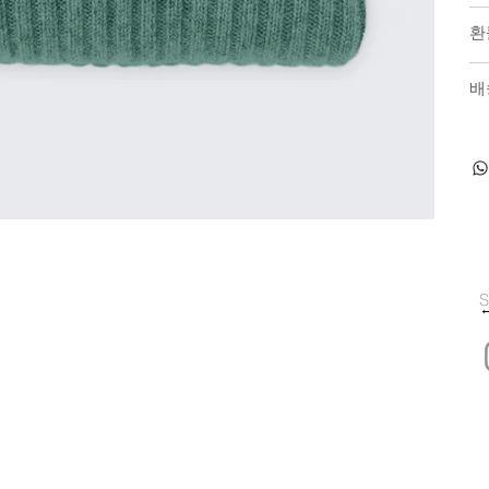
환
배
S