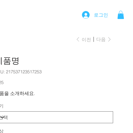
로그인
다음
이전
제품명
SKU:
U:
217537123517253
217537123517253
25
품을 소개하세요.
기
상